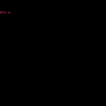
Kliv in
360 Ursviken