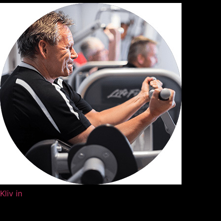
ditt besök.
Om du nekar
de här
kakorna
kommer viss
funktionalitet
att försvinna
från
hemsidan.
Marknadsföring
Genom att dela
med dig av dina
intressen och ditt
beteende när du
surfar ökar du
chansen att få se
personligt
Kliv in
anpassat innehåll
och erbjudanden.