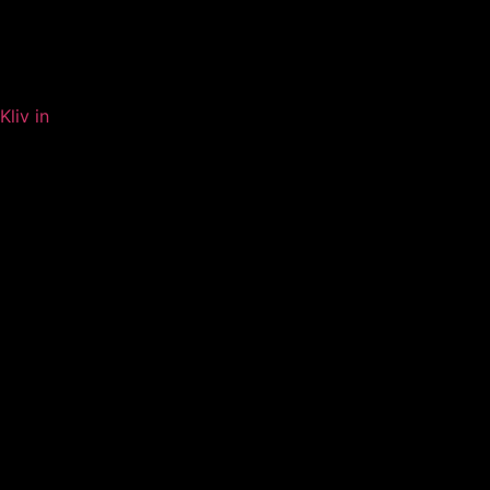
Kliv in
360 Morö Back