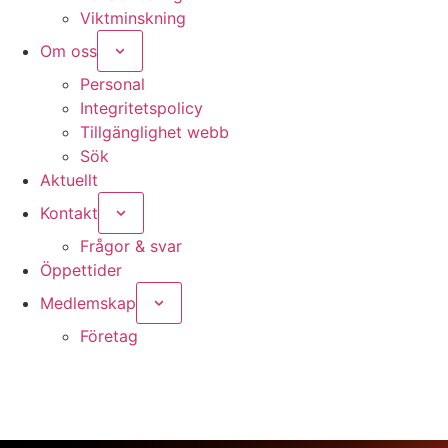
Viktminskning
Om oss
Personal
Integritetspolicy
Tillgänglighet webb
Sök
Aktuellt
Kontakt
Frågor & svar
Öppettider
Nödvändiga
Medlemskap
Dessa kakor
går inte att
Företag
välja bort. De
behövs för
att hemsidan
över huvud
taget ska