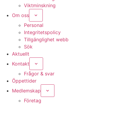
Viktminskning
Om oss
Personal
Integritetspolicy
Tillgänglighet webb
Sök
Aktuellt
Kontakt
Frågor & svar
Öppettider
Nödvändiga
Medlemskap
Dessa kakor
går inte att
Företag
välja bort. De
behövs för
att hemsidan
över huvud
taget ska