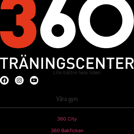
Lite bättre hela tiden
Våra gym
360 City
360 Bakfickan