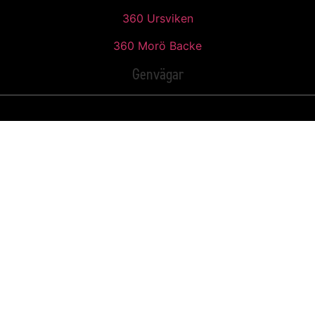
360 Ursviken
360 Morö Backe
Genvägar
Hem
Öppettider
Kontakt
Sök
Translate page
Kontakta oss