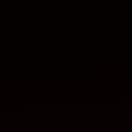
ditt besök.
Om du nekar
de här
kakorna
kommer viss
funktionalitet
att försvinna
från
hemsidan.
Marknadsföring
Genom att dela
med dig av dina
intressen och ditt
beteende när du
surfar ökar du
chansen att få se
personligt
anpassat innehåll
och erbjudanden.