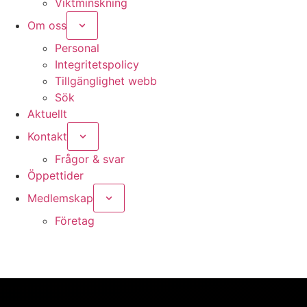
Viktminskning
Om oss
Personal
Integritetspolicy
Tillgänglighet webb
Sök
Aktuellt
Kontakt
Frågor & svar
Öppettider
Medlemskap
Nödvändiga
Dessa kakor
Företag
går inte att
välja bort. De
behövs för
att hemsidan
över huvud
taget ska