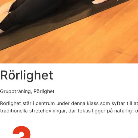
ditt besök.
Om du nekar
de här
kakorna
kommer viss
funktionalitet
att försvinna
från
hemsidan.
Rörlighet
Marknadsföring
Genom att dela
med dig av dina
Gruppträning, Rörlighet
intressen och ditt
beteende när du
Rörlighet står i centrum under denna klass som syftar till 
surfar ökar du
traditionella stretchövningar, där fokus ligger på naturlig r
chansen att få se
personligt
anpassat innehåll
och erbjudanden.