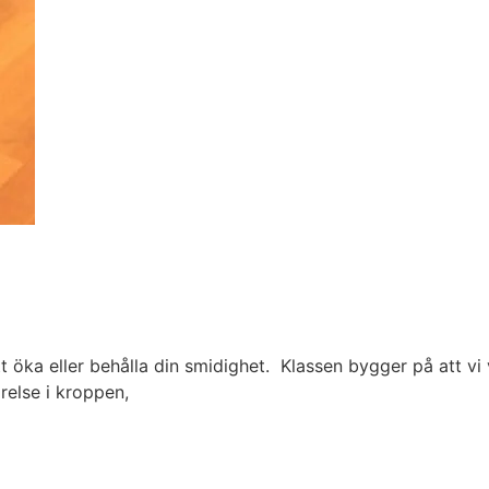
att öka eller behålla din smidighet. Klassen bygger på att v
örelse i kroppen,