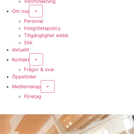
Viktminskning
Om oss
Personal
Integritetspolicy
Tillgänglighet webb
Sök
Aktuellt
Kontakt
Frågor & svar
Öppettider
Medlemskap
Nödvändiga
Dessa kakor
Företag
går inte att
välja bort. De
behövs för
att hemsidan
över huvud
taget ska