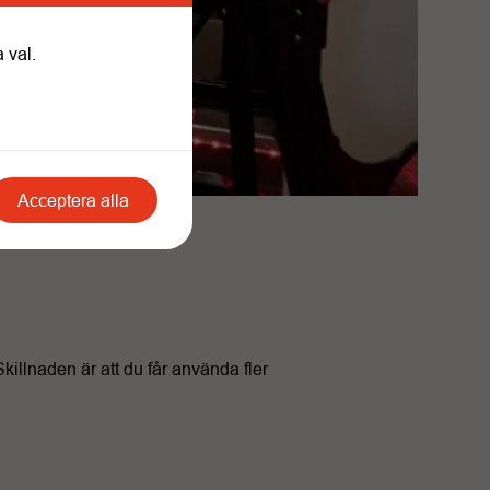
 val.
Acceptera alla
illnaden är att du får använda fler