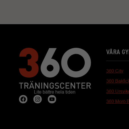
VÅRA G
360 City
360 Bakfic
360 Ursvik
Lite bättre hela tiden
360 Morö 