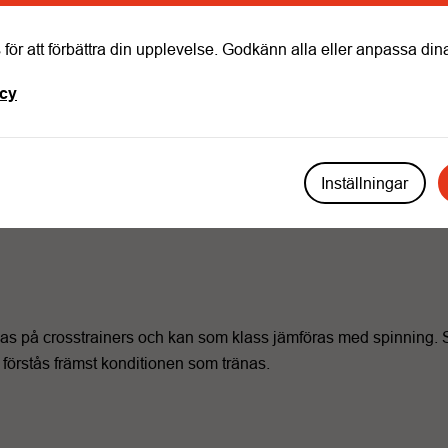
för att förbättra din upplevelse. Godkänn alla eller anpassa dina
icy
Inställningar
as på crosstrainers och kan som klass jämföras med spinning. Sk
förstås främst konditionen som tränas.