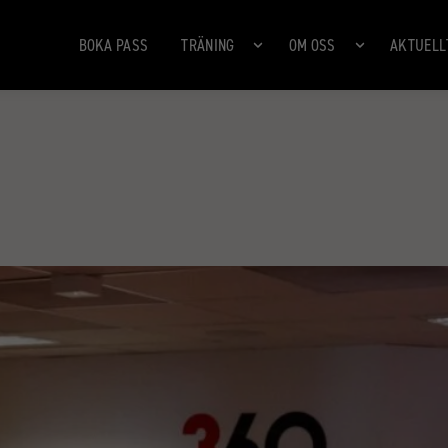
BOKA PASS
TRÄNING
OM OSS
AKTUELL
360 CITY
360 BAKFICKAN
360 MORÖ BACKE
360 URSVIKEN
DAGENS KLASSER