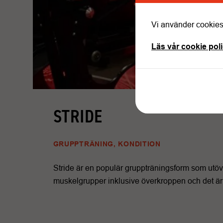
Vi använder cookies 
Läs vår cookie pol
STRIDE
GRUPPTRÄNING, KONDITION
Stride är en populär gruppträningsform som utöv
muskelgrupper inklusive överkroppen och det är 