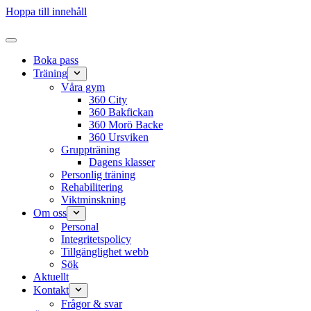
Hoppa till innehåll
Boka pass
Träning
Våra gym
360 City
360 Bakfickan
360 Morö Backe
360 Ursviken
Gruppträning
Dagens klasser
Personlig träning
Rehabilitering
Viktminskning
Om oss
Personal
Integritetspolicy
Tillgänglighet webb
Sök
Aktuellt
Kontakt
Frågor & svar