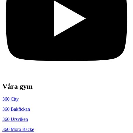
Våra gym
360 City
360 Bakfickan
360 Ursviken
360 Morö Backe