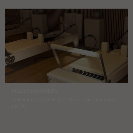
PILATES REFORMERS
Välkommen till vår Pilates studio i vår anläggning
på City.