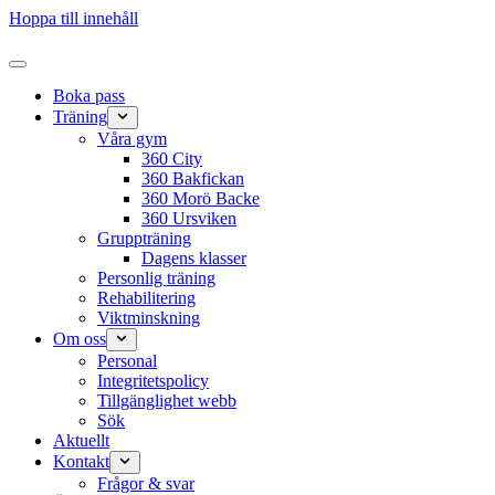
Hoppa till innehåll
Boka pass
Träning
Våra gym
360 City
360 Bakfickan
360 Morö Backe
360 Ursviken
Gruppträning
Dagens klasser
Personlig träning
Rehabilitering
Viktminskning
Om oss
Personal
Integritetspolicy
Tillgänglighet webb
Sök
Aktuellt
Kontakt
Frågor & svar