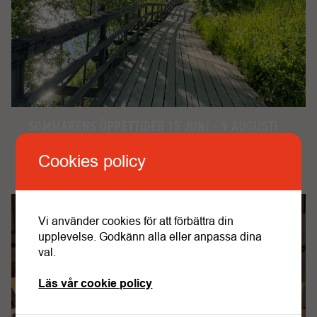
SOMMARENS ÖPPETTIDER 15 JUNI – 9 AUGUSTI
Sommarens öppettider
Cookies policy
Vi använder cookies för att förbättra din
upplevelse. Godkänn alla eller anpassa dina
val.
Läs vår cookie policy