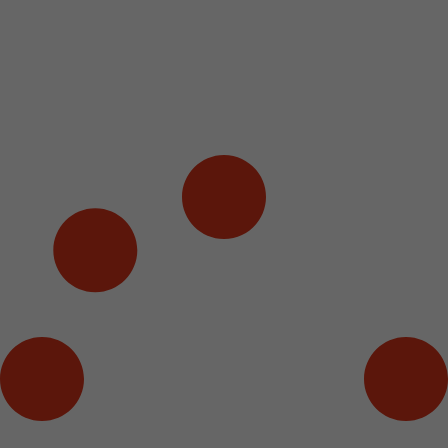
BIOCIRCUIT!
Biocircuit är en tekniskt avancerad lösning som gör din
träning enklare än någonsin!