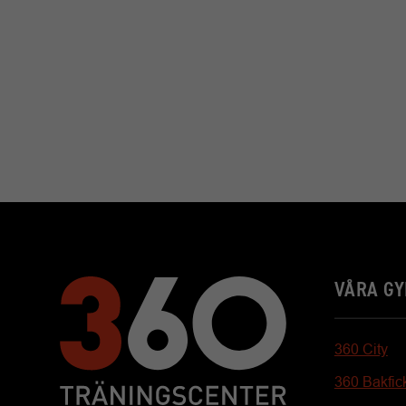
VÅRA G
360 City
360 Bakfic