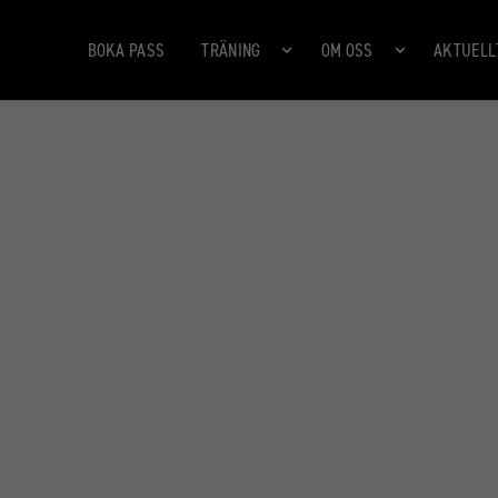
BOKA PASS
TRÄNING
OM OSS
AKTUELL
360 CITY
360 BAKFICKAN
360 MORÖ BACKE
360 URSVIKEN
DAGENS KLASSER