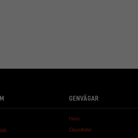
YM
GENVÄGAR
Hem
kan
Öppettider