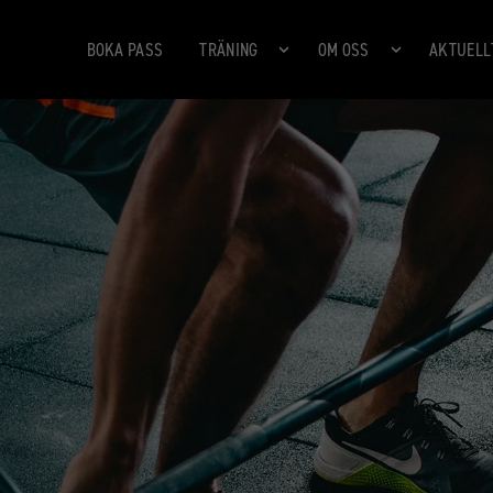
BOKA PASS
TRÄNING
OM OSS
AKTUELL
360 CITY
360 BAKFICKAN
360 MORÖ BACKE
360 URSVIKEN
DAGENS KLASSER