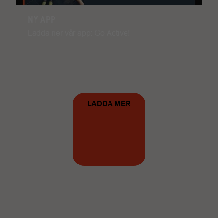
NY APP
Ladda ner vår app: Go Active!
LADDA MER