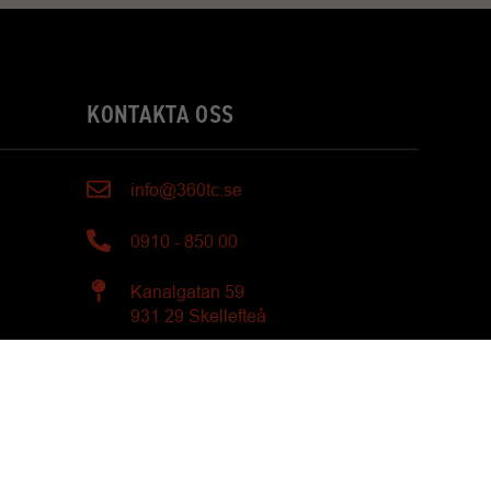
KONTAKTA OSS
info@360tc.se
0910 - 850 00
Kanalgatan 59
931 29 Skellefteå