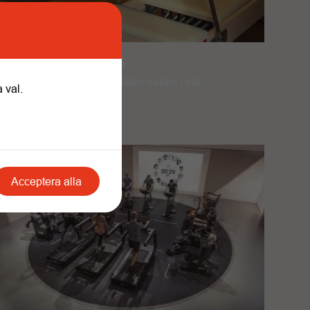
PILATES REFORMERS
Välkommen till vår Pilates studio i vår
 val.
anläggning på City.
Acceptera alla