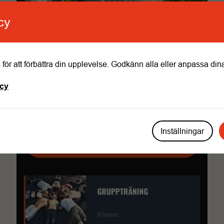
cy
SOMMARENS ÖPPETTIDER 15 JUNI – 9
AUGUSTI
för att förbättra din upplevelse. Godkänn alla eller anpassa dina
Sommarens öppettider
icy
Inställningar