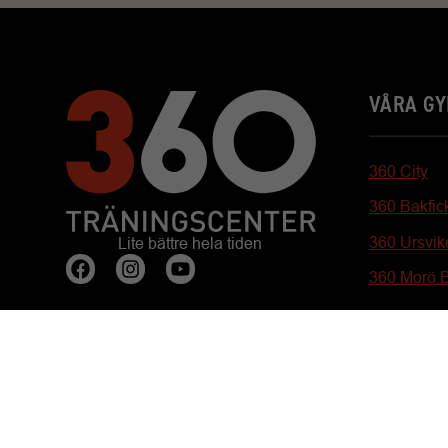
VÅRA G
360 City
360 Bakfic
360 Ursvik
Lite bättre hela tiden
360 Morö 