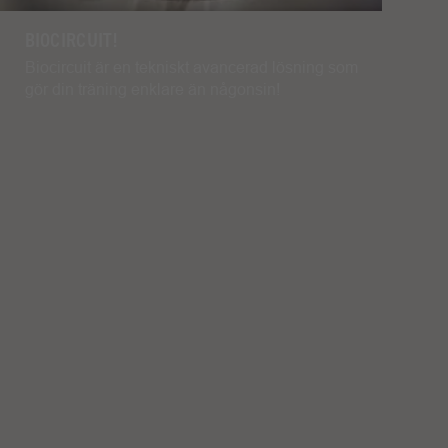
BIOCIRCUIT!
Biocircuit är en tekniskt avancerad lösning som
gör din träning enklare än någonsin!