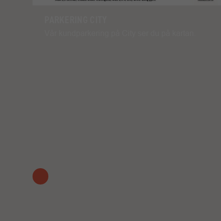
PARKERING CITY
Vår kundparkering på City ser du på kartan.